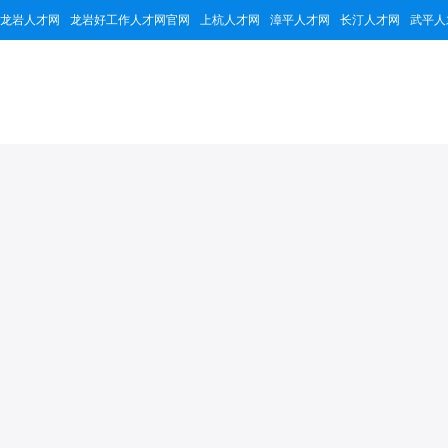
龙岩人才网
龙岩好工作人才网官网
上杭人才网
漳平人才网
长汀人才网
武平人
龙岩市创龙机械制
153356
2
3个
累计浏览量
招聘职位
公司简介