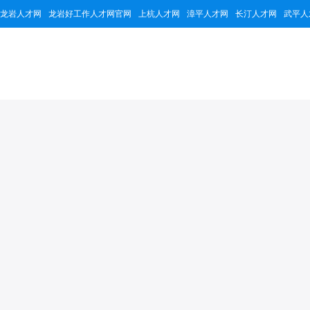
龙岩人才网
龙岩好工作人才网官网
上杭人才网
漳平人才网
长汀人才网
武平人