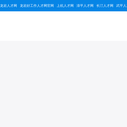
龙岩人才网
龙岩好工作人才网官网
上杭人才网
漳平人才网
长汀人才网
武平人