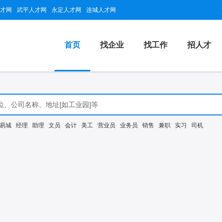
才网
武平人才网
永定人才网
连城人才网
首页
找企业
找工作
招人才
易城
经理
助理
文员
会计
美工
营业员
业务员
销售
兼职
实习
司机