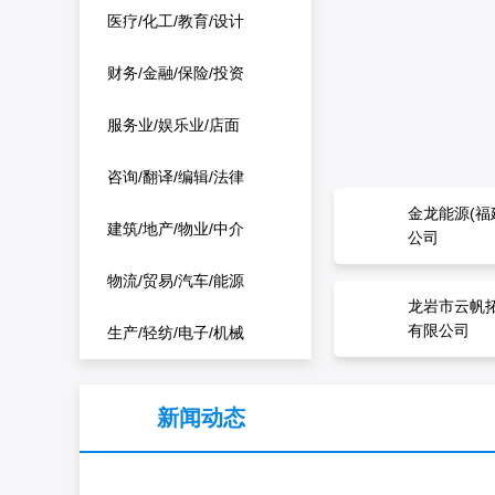
医疗/化工/教育/设计
财务/金融/保险/投资
服务业/娱乐业/店面
咨询/翻译/编辑/法律
深圳市万象
金龙能源(福
深圳市万象
金龙能源(福
建筑/地产/物业/中介
理有限公司
公司
理有限公司
公司
司
司
物流/贸易/汽车/能源
龙岩市云帆
龙岩市云帆
有限公司
有限公司
生产/轻纺/电子/机械
新闻动态