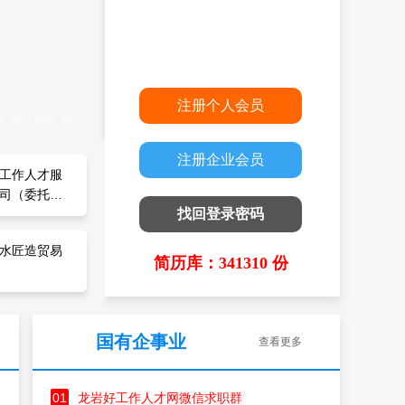
注册个人会员
注册企业会员
建）光电集
工作人才服
建）光电集
工作人才服
司
司（委托招
司
司（委托招
找回登录密码
水匠造贸易
水匠造贸易
简历库：341310 份
国有企事业
查看更多
01
龙岩好工作人才网微信求职群