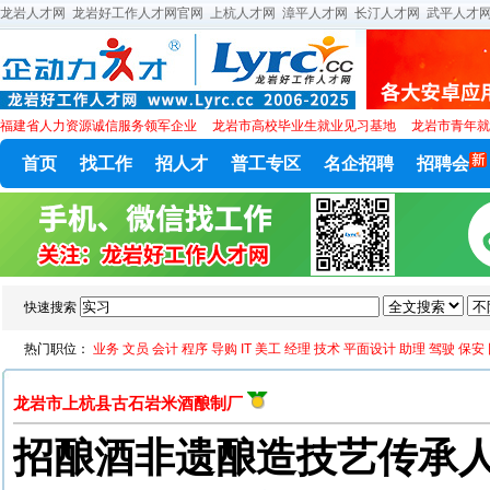
龙岩人才网
龙岩好工作人才网官网
上杭人才网
漳平人才网
长汀人才网
武平人才
福建省人力资源诚信服务领军企业
龙岩市高校毕业生就业见习基地
龙岩市青年就
首页
找工作
招人才
普工专区
名企招聘
招聘会
快速搜索
热门职位：
业务
文员
会计
程序
导购
IT
美工
经理
技术
平面设计
助理
驾驶
保安
龙岩市上杭县古石岩米酒酿制厂
招酿酒非遗酿造技艺传承