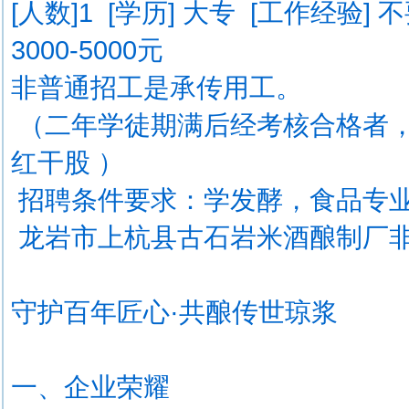
[人数]
1
[学历] 大专 [工作经验] 
3000-5000元
非普通招工是承传用工。
（二年学徒期满后经考核合格者，
红干股 ）
招聘条件要求：学发酵，食品专
龙岩市上杭县古石岩米酒酿制厂
守护百年匠心·共酿传世琼浆
一、企业荣耀