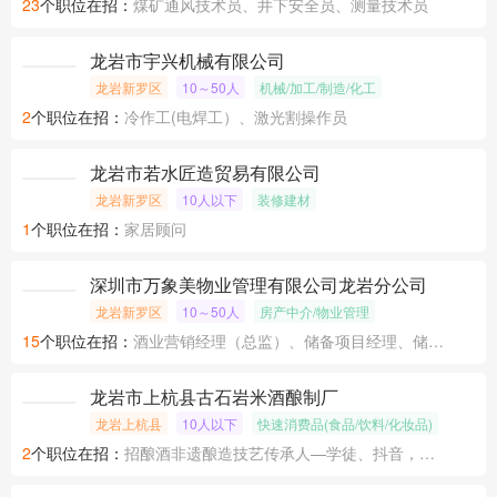
17
个职位在招：
学徒工(惠州)、机械/液压设计工程师(漳州）、银行综合客户经理
金龙能源(福建）有限公司
龙岩新罗区
500～1000人
采掘业/冶炼
23
个职位在招：
煤矿通风技术员、井下安全员、测量技术员
龙岩市宇兴机械有限公司
龙岩新罗区
10～50人
机械/加工/制造/化工
2
个职位在招：
冷作工(电焊工）、激光割操作员
龙岩市若水匠造贸易有限公司
龙岩新罗区
10人以下
装修建材
1
个职位在招：
家居顾问
深圳市万象美物业管理有限公司龙岩分公司
龙岩新罗区
10～50人
房产中介/物业管理
15
个职位在招：
酒业营销经理（总监）、储备项目经理、储备项目经理