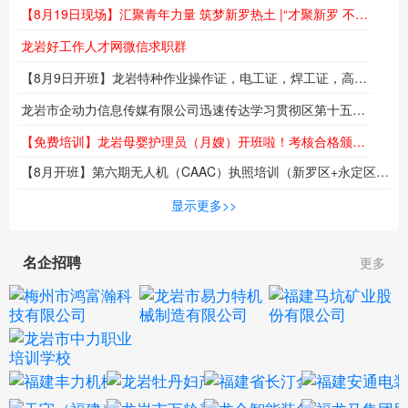
龙岩好工作人才网求职群
龙岩好工作人才网委托招聘
新闻动态
国有企业
人才政策
【8月21日现场】烟火搭台 岗位送到！“福在闽西 职等你来”夜市专场招聘会火热来袭
【8月19日现场】汇聚青年力量 筑梦新罗热土 |“才聚新罗 不负韶华”专场招聘会即将举行
龙岩好工作人才网微信求职群
【8月9日开班】龙岩特种作业操作证，电工证，焊工证，高空作业证，报名培训报名火热进行中...
龙岩市企动力信息传媒有限公司迅速传达学习贯彻区第十五次党代会精神
【免费培训】龙岩母婴护理员（月嫂）开班啦！考核合格颁发职业技能等级证书！名额有限！
【8月开班】第六期无人机（CAAC）执照培训（新罗区+永定区）同步热招中！低空时代来临，技能成就未来！
海
显示更多>>
名企招聘
更多