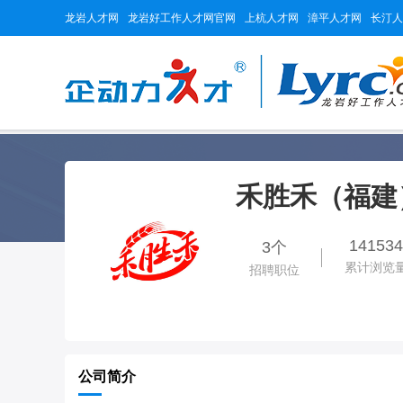
龙岩人才网
龙岩好工作人才网官网
上杭人才网
漳平人才网
长汀人
禾胜禾（福建
141534
3个
累计浏览
招聘职位
公司简介