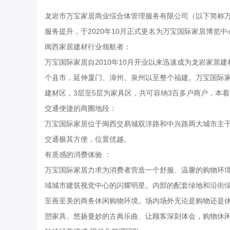
龙岩市万宝家居商业综合体管理服务有限公司（以下简称万宝
服务提升，于2020年10月正式更名为万宝国际家居博览中
闽西家居建材行业领航者：
万宝国际家居自2010年10月开业以来迅速成为龙岩家
个县市，延伸厦门、漳州、泉州以至整个福建。万宝国际家居
建材区，3层至5层为家具区，共可容纳3百多户商户，本
交通便捷的商圈地段：
万宝国际家居位于闽西交易城双洋路和中兴路两大城市主
交通极其方便，位置优越。
有质感的消费体验 ：
万宝国际家居力求为消费者营造一个舒服、温馨的购物环
域城市建筑视觉中心的闪耀明星。内部的配套绿地和沿街
至善至美的商务休闲购物环境。场内场外无论是购物还是
憩家具、悠扬曼妙的古典乐曲、让顾客深刻体会，购物休