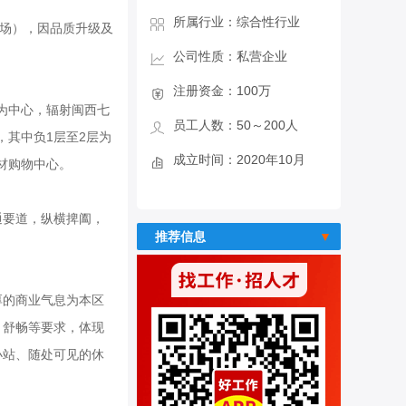
所属行业：综合性行业
商场），因品质升级及
公司性质：私营企业
注册资金：100万
为中心，辐射闽西七
员工人数：50～200人
，其中负1层至2层为
成立时间：2020年10月
材购物中心。
通要道，纵横捭阖，
推荐信息
厚的商业气息为本区
、舒畅等要求，体现
小站、随处可见的休