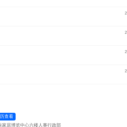
2
2
2
2
历查看
际家居博览中心六楼人事行政部