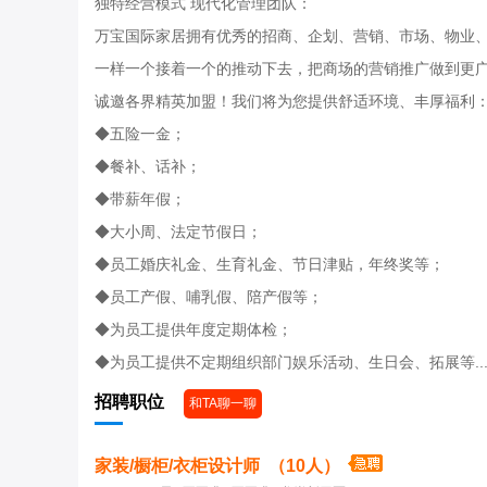
独特经营模式 现代化管理团队：
万宝国际家居拥有优秀的招商、企划、营销、市场、物业
一样一个接着一个的推动下去，把商场的营销推广做到更
诚邀各界精英加盟！我们将为您提供舒适环境、丰厚福利
◆五险一金；
◆餐补、话补；
◆带薪年假；
◆大小周、法定节假日；
◆员工婚庆礼金、生育礼金、节日津贴，年终奖等；
◆员工产假、哺乳假、陪产假等；
◆为员工提供年度定期体检；
◆为员工提供不定期组织部门娱乐活动、生日会、拓展等....
招聘职位
和TA聊一聊
家装/橱柜/衣柜设计师 （10人）