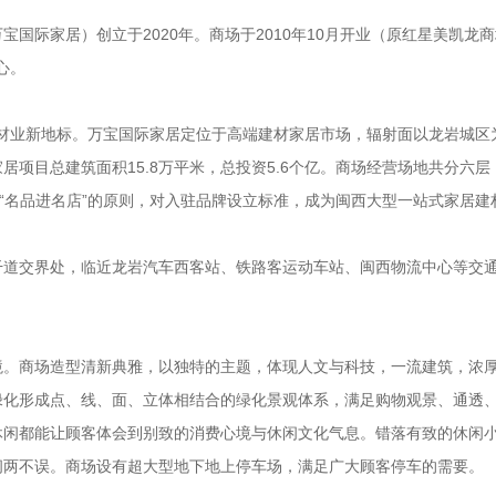
国际家居）创立于2020年。商场于2010年10月开业（原红星美凯龙
心。
居建材业新地标。万宝国际家居定位于高端建材家居市场，辐射面以龙岩城区
项目总建筑面积15.8万平米，总投资5.6个亿。商场经营场地共分六层
着“名品进名店”的原则，对入驻品牌设立标准，成为闽西大型一站式家居建
干道交界处，临近龙岩汽车西客站、铁路客运动车站、闽西物流中心等交
境。商场造型清新典雅，以独特的主题，体现人文与科技，一流建筑，浓
绿化形成点、线、面、立体相结合的绿化景观体系，满足购物观景、通透
休闲都能让顾客体会到别致的消费心境与休闲文化气息。错落有致的休闲
闲两不误。商场设有超大型地下地上停车场，满足广大顾客停车的需要。