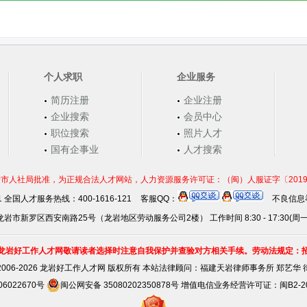
个人求职
企业服务
简历注册
企业注册
企业搜索
会员中心
职位搜索
照片人才
国有企事业
人才搜索
市人社局批准，为正规合法人才网站，人力资源服务许可证：（闽）人服证字〔2019〕第0
21 全国人才服务热线：400-1616-121
客服QQ：
不良信息举
岩市新罗区西安南路25号（龙岩地区劳动服务公司2楼） 工作时间 8:30 - 17:30(周
龙岩好工作人才网敬请读者选择时注意自我保护并查验对方相关手续。劳动法规定：
2006-2026 龙岩好工作人才网 版权所有 本站法律顾问：
福建天岩律师事务所 郑艺华 
06022670号
闽公网安备 35080202350878号
增值电信业务经营许可证：闽B2-201