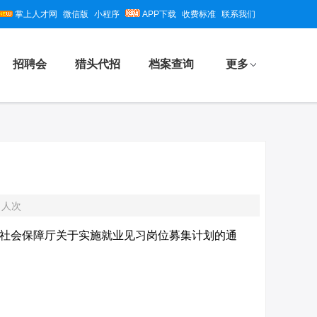
掌上人才网
微信版
小程序
APP下载
收费标准
联系我们
招聘会
猎头代招
档案查询
更多
5
人次
社会保障厅关于实施就业见习岗位募集计划的通