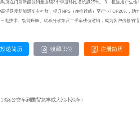
动所在门店新能源销量连续3个季度环比增长超25%。 3、担当用户生命
高活跃度新能源车主社群，提升NPS（净推荐值）至行业TOP20%，助
习三电技术、智能座舱、碳积分政策及二手车残值逻辑，成为客户信赖的“
投递简历
收藏职位
注册简历
乘13路公交车到国贸龙丰或大池小池车）