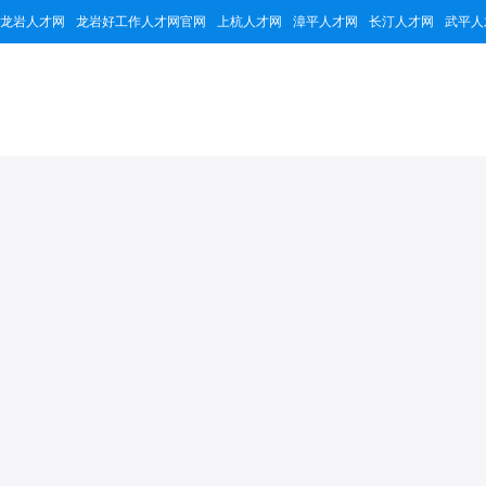
龙岩人才网
龙岩好工作人才网官网
上杭人才网
漳平人才网
长汀人才网
武平人
福建开宇塑胶有限
403138
2
5个
累计浏览量
招聘职位
公司简介