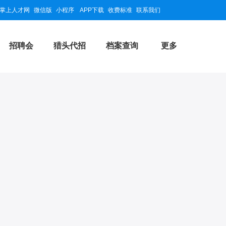
掌上人才网
微信版
小程序
APP下载
收费标准
联系我们
招聘会
猎头代招
档案查询
更多
举报
微信扫码快速求职
公司信息