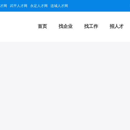
才网
武平人才网
永定人才网
连城人才网
首页
找企业
找工作
招人才
部
高级会员
2026-08-07
龙岩新罗区
量
最近登录时间
所在地区