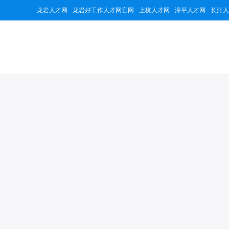
龙岩人才网
龙岩好工作人才网官网
上杭人才网
漳平人才网
长汀人
龙岩保险营业
44977
1个
累计浏览
招聘职位
公司简介