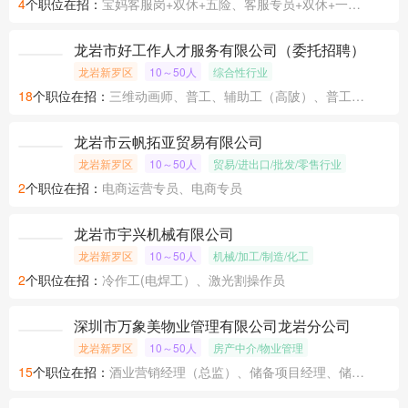
1
个职位在招：
家居顾问
福建省康鼎企业管理有限公司
龙岩市
50～200人
保险 /投资/证券/金融
4
个职位在招：
宝妈客服岗+双休+五险、客服专员+双休+一天5.5小时+五险、信用卡分期专员+大小周+五险
龙岩市好工作人才服务有限公司（委托招聘）
龙岩新罗区
10～50人
综合性行业
18
个职位在招：
三维动画师、普工、辅助工（高陂）、普工（高陂汽车厂整车车间）
龙岩市云帆拓亚贸易有限公司
龙岩新罗区
10～50人
贸易/进出口/批发/零售行业
2
个职位在招：
电商运营专员、电商专员
龙岩市宇兴机械有限公司
龙岩新罗区
10～50人
机械/加工/制造/化工
2
个职位在招：
冷作工(电焊工）、激光割操作员