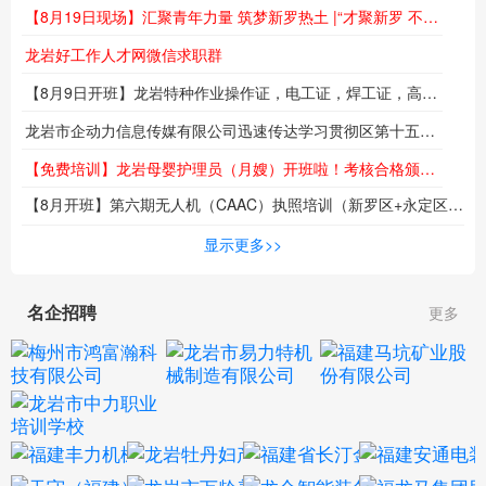
龙岩好工作人才网求职群
龙岩好工作人才网委托招聘
新闻动态
国有企业
人才政策
【8月21日现场】烟火搭台 岗位送到！“福在闽西 职等你来”夜市专场招聘会火热来袭
【8月19日现场】汇聚青年力量 筑梦新罗热土 |“才聚新罗 不负韶华”专场招聘会即将举行
龙岩好工作人才网微信求职群
【8月9日开班】龙岩特种作业操作证，电工证，焊工证，高空作业证，报名培训报名火热进行中...
龙岩市企动力信息传媒有限公司迅速传达学习贯彻区第十五次党代会精神
【免费培训】龙岩母婴护理员（月嫂）开班啦！考核合格颁发职业技能等级证书！名额有限！
【8月开班】第六期无人机（CAAC）执照培训（新罗区+永定区）同步热招中！低空时代来临，技能成就未来！
海
显示更多>>
名企招聘
更多