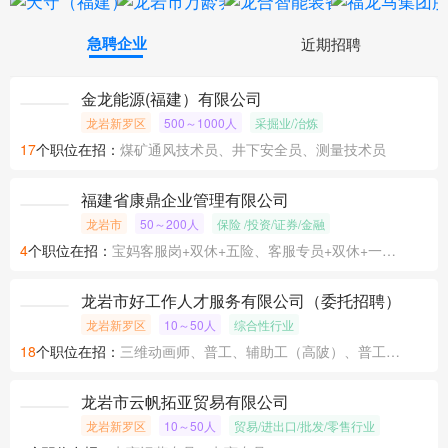
急聘企业
近期招聘
金龙能源(福建）有限公司
龙岩新罗区
500～1000人
采掘业/冶炼
17
个职位在招：
煤矿通风技术员、井下安全员、测量技术员
福建省康鼎企业管理有限公司
龙岩市
50～200人
保险 /投资/证券/金融
4
个职位在招：
宝妈客服岗+双休+五险、客服专员+双休+一天5.5小时+五险、信用卡分期专员+大小周+五险
龙岩市好工作人才服务有限公司（委托招聘）
龙岩新罗区
10～50人
综合性行业
18
个职位在招：
三维动画师、普工、辅助工（高陂）、普工（高陂汽车厂整车车间）
龙岩市云帆拓亚贸易有限公司
龙岩新罗区
10～50人
贸易/进出口/批发/零售行业