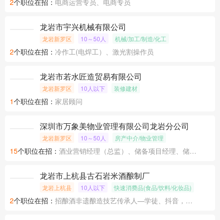
2
个职位在招：
电商运营专员、电商专员
龙岩市宇兴机械有限公司
龙岩新罗区
10～50人
机械/加工/制造/化工
2
个职位在招：
冷作工(电焊工）、激光割操作员
龙岩市若水匠造贸易有限公司
龙岩新罗区
10人以下
装修建材
1
个职位在招：
家居顾问
深圳市万象美物业管理有限公司龙岩分公司
龙岩新罗区
10～50人
房产中介/物业管理
15
个职位在招：
酒业营销经理（总监）、储备项目经理、储备项目经理
龙岩市上杭县古石岩米酒酿制厂
龙岩上杭县
10人以下
快速消费品(食品/饮料/化妆品)
2
个职位在招：
招酿酒非遗酿造技艺传承人—学徒、抖音，淘宝、天猫运营店长、