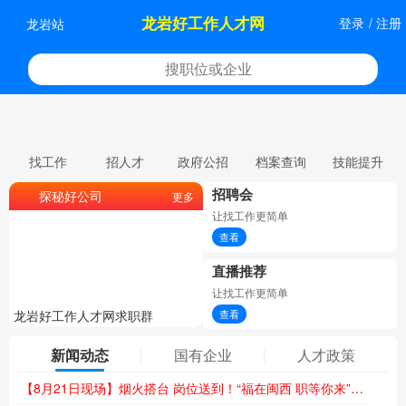
龙岩好工作人才网
登录
/
注册
龙岩站
找工作
招人才
政府公招
档案查询
技能提升
招聘会
探秘好公司
更多
让找工作更简单
查看
直播推荐
让找工作更简单
龙岩好工作人才网求职群
龙岩好工作人才网委托招聘
查看
新闻动态
国有企业
人才政策
【8月21日现场】烟火搭台 岗位送到！“福在闽西 职等你来”夜市专场招聘会火热来袭