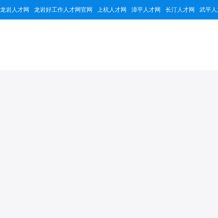
龙岩人才网
龙岩好工作人才网官网
上杭人才网
漳平人才网
长汀人才网
武平人