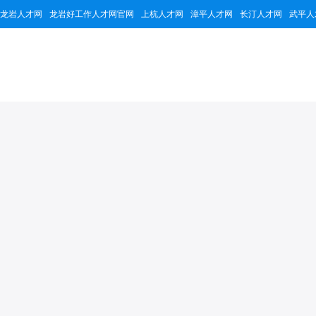
龙岩人才网
龙岩好工作人才网官网
上杭人才网
漳平人才网
长汀人才网
武平人
福建龙钢新型材料
99142
2
1个
累计浏览量
招聘职位
公司简介