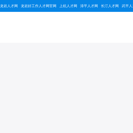
龙岩人才网
龙岩好工作人才网官网
上杭人才网
漳平人才网
长汀人才网
武平人
福建颛旸新材料有
20399
2
0个
累计浏览量
招聘职位
公司简介