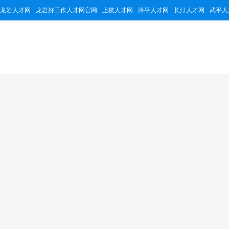
龙岩人才网
龙岩好工作人才网官网
上杭人才网
漳平人才网
长汀人才网
武平人
龙岩市宏驰保安服
30523
2
7个
累计浏览量
招聘职位
公司简介