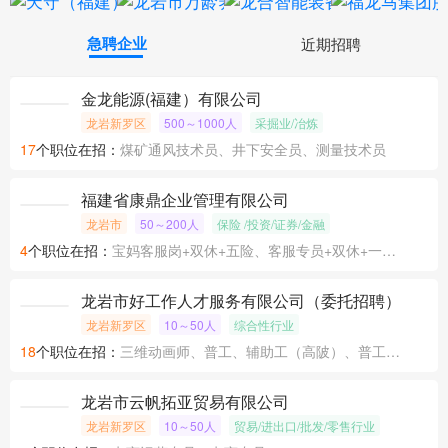
急聘企业
近期招聘
金龙能源(福建）有限公司
龙岩新罗区
500～1000人
采掘业/冶炼
17
个职位在招：
煤矿通风技术员、井下安全员、测量技术员
福建省康鼎企业管理有限公司
龙岩市
50～200人
保险 /投资/证券/金融
4
个职位在招：
宝妈客服岗+双休+五险、客服专员+双休+一天5.5小时+五险、信用卡分期专员+大小周+五险
龙岩市好工作人才服务有限公司（委托招聘）
龙岩新罗区
10～50人
综合性行业
18
个职位在招：
三维动画师、普工、辅助工（高陂）、普工（高陂汽车厂整车车间）
龙岩市云帆拓亚贸易有限公司
龙岩新罗区
10～50人
贸易/进出口/批发/零售行业