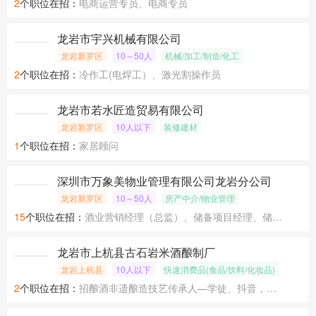
2
个职位在招：
电商运营专员、电商专员
龙岩市宇兴机械有限公司
龙岩新罗区
10～50人
机械/加工/制造/化工
2
个职位在招：
冷作工(电焊工）、激光割操作员
龙岩市若水匠造贸易有限公司
龙岩新罗区
10人以下
装修建材
1
个职位在招：
家居顾问
深圳市万象美物业管理有限公司龙岩分公司
龙岩新罗区
10～50人
房产中介/物业管理
15
个职位在招：
酒业营销经理（总监）、储备项目经理、储备项目经理
龙岩市上杭县古石岩米酒酿制厂
龙岩上杭县
10人以下
快速消费品(食品/饮料/化妆品)
2
个职位在招：
招酿酒非遗酿造技艺传承人—学徒、抖音，淘宝、天猫运营店长、