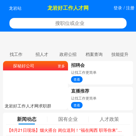
龙岩好工作人才网
登录
/
注册
龙岩站
找工作
招人才
政府公招
档案查询
技能提升
招聘会
探秘好公司
更多
让找工作更简单
查看
直播推荐
让找工作更简单
龙岩好工作人才网求职群
龙岩好工作人才网委托招聘
查看
新闻动态
国有企业
人才政策
【8月21日现场】烟火搭台 岗位送到！“福在闽西 职等你来”夜市专场招聘会火热来袭