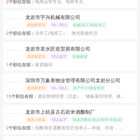
18
个职位在招：
三维动画师、普工、辅助工（高陂）、普工（高陂汽车厂整车车间）
龙岩市云帆拓亚贸易有限公司
龙岩新罗区
10～50人
贸易/进出口/批发/零售行业
2
个职位在招：
电商运营专员、电商专员
龙岩市宇兴机械有限公司
龙岩新罗区
10～50人
机械/加工/制造/化工
2
个职位在招：
冷作工(电焊工）、激光割操作员
龙岩市若水匠造贸易有限公司
龙岩新罗区
10人以下
装修建材
1
个职位在招：
家居顾问
深圳市万象美物业管理有限公司龙岩分公司
龙岩新罗区
10～50人
房产中介/物业管理
15
个职位在招：
酒业营销经理（总监）、储备项目经理、储备项目经理