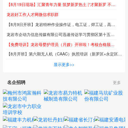
龙岩好工作人才网求职群
龙岩好工作人才网委托招聘
新闻动态
国有企业
人才政策
【8月21日现场】烟火搭台 岗位送到！“福在闽西 职等你来”夜市专场招聘会火热来袭
【8月19日现场】汇聚青年力量 筑梦新罗热土 |“才聚新罗 不负韶华”专场招聘会即将举行
龙岩好工作人才网微信求职群
【8月9日开班】龙岩特种作业操作证，电工证，焊工证，高空作业证，报名培训报名火热进行中...
龙岩市企动力信息传媒有限公司迅速传达学习贯彻区第十五次党代会精神
【免费培训】龙岩母婴护理员（月嫂）开班啦！考核合格颁发职业技能等级证书！名额有限！
【8月开班】第六期无人机（CAAC）执照培训（新罗区+永定区）同步热招中！低空时代来临，技能成就未来！
海
显示更多>>
名企招聘
更多