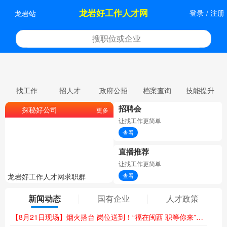
龙岩好工作人才网
登录
/
注册
龙岩站
找工作
招人才
政府公招
档案查询
技能提升
招聘会
探秘好公司
更多
让找工作更简单
查看
直播推荐
让找工作更简单
龙岩好工作人才网求职群
龙岩好工作人才网委托招聘
查看
新闻动态
国有企业
人才政策
【8月21日现场】烟火搭台 岗位送到！“福在闽西 职等你来”夜市专场招聘会火热来袭