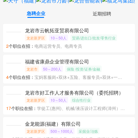
急聘企业
近期招聘
龙岩市云帆拓亚贸易有限公司
龙岩新罗区
10～50人
贸易/进出口/批发/零售行业
2
个职位在招：
电商运营专员、电商专员
福建省康鼎企业管理有限公司
龙岩市
50～200人
保险 /投资/证券/金融
4
个职位在招：
宝妈客服岗+双休+五险、客服专员+双休+一天5.5小时+五险、信用卡分期专员+大小周+五险
龙岩市好工作人才服务有限公司（委托招聘）
龙岩新罗区
10～50人
综合性行业
17
个职位在招：
学徒工(惠州)、机械/液压设计工程师(漳州）、银行综合客户经理
金龙能源(福建）有限公司
龙岩新罗区
500～1000人
采掘业/冶炼