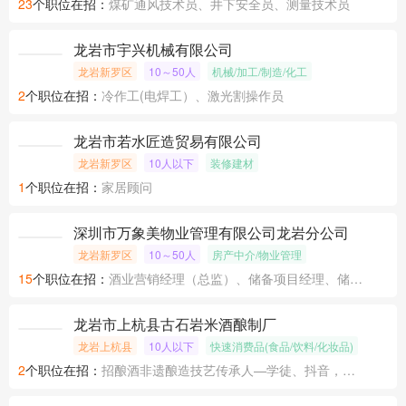
23
个职位在招：
煤矿通风技术员、井下安全员、测量技术员
龙岩市宇兴机械有限公司
龙岩新罗区
10～50人
机械/加工/制造/化工
2
个职位在招：
冷作工(电焊工）、激光割操作员
龙岩市若水匠造贸易有限公司
龙岩新罗区
10人以下
装修建材
1
个职位在招：
家居顾问
深圳市万象美物业管理有限公司龙岩分公司
龙岩新罗区
10～50人
房产中介/物业管理
15
个职位在招：
酒业营销经理（总监）、储备项目经理、储备项目经理
龙岩市上杭县古石岩米酒酿制厂
龙岩上杭县
10人以下
快速消费品(食品/饮料/化妆品)
2
个职位在招：
招酿酒非遗酿造技艺传承人—学徒、抖音，淘宝、天猫运营店长、