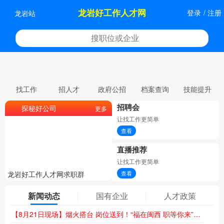
龙岩好工作人才网
登录
/
注册
龙岩站
找工作
招人才
政府公招
档案查询
技能提升
招聘会
探秘好公司
更多
让找工作更简单
查看
直播推荐
让找工作更简单
龙岩好工作人才网求职群
龙岩好工作人才网委托招聘
查看
新闻动态
国有企业
人才政策
【8月21日现场】烟火搭台 岗位送到！“福在闽西 职等你来”夜市专场招聘会火热来袭