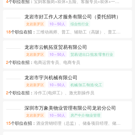
4
个职位在招：
宝妈客服岗+双休+五险、客服专员+双休+一天5.5小时+五险、信用卡分期专员+大小周+五险
龙岩市好工作人才服务有限公司（委托招聘）
龙岩新罗区
10～50人
综合性行业
18
个职位在招：
三维动画师、普工、辅助工（高陂）、普工（高陂汽车厂整车车间）
龙岩市云帆拓亚贸易有限公司
龙岩新罗区
10～50人
贸易/进出口/批发/零售行业
2
个职位在招：
电商运营专员、电商专员
龙岩市宇兴机械有限公司
龙岩新罗区
10～50人
机械/加工/制造/化工
2
个职位在招：
冷作工(电焊工）、激光割操作员
深圳市万象美物业管理有限公司龙岩分公司
龙岩新罗区
10～50人
房产中介/物业管理
15
个职位在招：
酒业营销经理（总监）、储备项目经理、储备项目经理