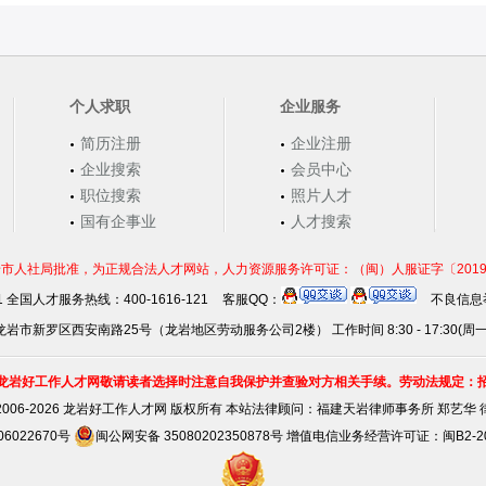
个人求职
企业服务
简历注册
企业注册
企业搜索
会员中心
职位搜索
照片人才
国有企事业
人才搜索
市人社局批准，为正规合法人才网站，人力资源服务许可证：（闽）人服证字〔2019〕第0
21 全国人才服务热线：400-1616-121
客服QQ：
不良信息举
岩市新罗区西安南路25号（龙岩地区劳动服务公司2楼） 工作时间 8:30 - 17:30(周
龙岩好工作人才网敬请读者选择时注意自我保护并查验对方相关手续。劳动法规定：
2006-2026 龙岩好工作人才网 版权所有 本站法律顾问：
福建天岩律师事务所 郑艺华 
06022670号
闽公网安备 35080202350878号
增值电信业务经营许可证：闽B2-201