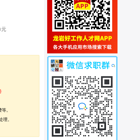
单元
号
费等。
处理。