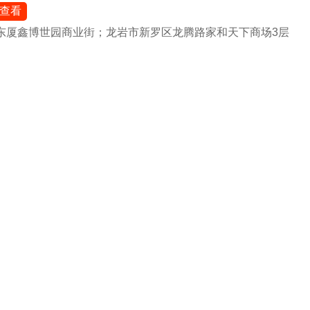
查看
东厦鑫博世园商业街；龙岩市新罗区龙腾路家和天下商场3层