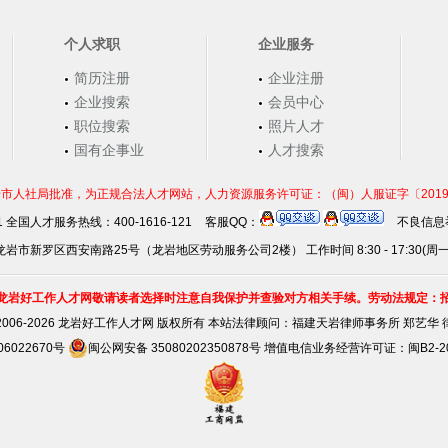
个人求职
企业服务
简历注册
企业注册
企业搜索
会员中心
职位搜索
照片人才
国有企事业
人才搜索
市人社局批准，为正规合法人才网站，人力资源服务许可证：（闽）人服证字〔2019〕第0
21 全国人才服务热线：400-1616-121
客服QQ：
不良信息举
岩市新罗区西安南路25号（龙岩地区劳动服务公司2楼） 工作时间 8:30 - 17:30(周
龙岩好工作人才网敬请读者选择时注意自我保护并查验对方相关手续。劳动法规定：
2006-2026 龙岩好工作人才网 版权所有 本站法律顾问：
福建天岩律师事务所 郑艺华 
06022670号
闽公网安备 35080202350878号
增值电信业务经营许可证：闽B2-201